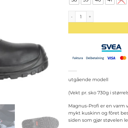
8524 BAAK Magnus-Profi herre
utgående modell
(Vekt pr. sko 730g i størrel
Magnus-Profi er en varm v
mykt kuskinn og fôret bes
siden som gjør støvelen let