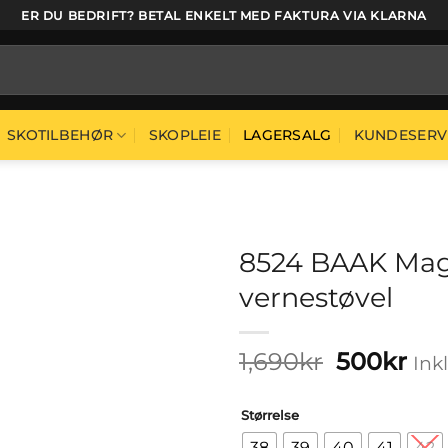
ER DU BEDRIFT? BETAL ENKELT MED FAKTURA VIA KLARNA
SKOTILBEHØR
SKOPLEIE
LAGERSALG
KUNDESERV
8524 BAAK Magn
vernestøvel
Opprinne
Nå
1,690
kr
500
kr
Ink
pris
pri
var:
er:
Størrelse
1,690kr1,3
500
38
39
40
41
42