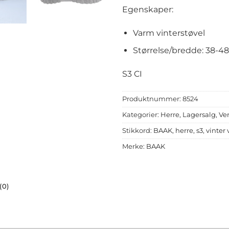
Egenskaper:
Varm vinterstøvel
Størrelse/bredde: 38-48 
S3 CI
Produktnummer:
8524
Kategorier:
Herre
,
Lagersalg
,
Ve
Stikkord:
BAAK
,
herre
,
s3
,
vinter
Merke:
BAAK
(0)