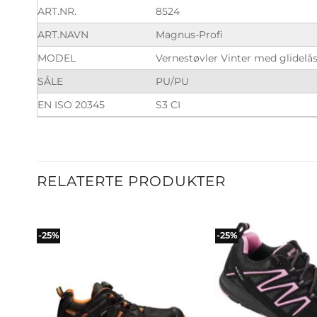
ART.NR.
8524
ART.NAVN
Magnus-Profi
MODEL
Vernestøvler Vinter med glidelå
SÅLE
PU/PU
EN ISO 20345
S3 CI
RELATERTE PRODUKTER
-25%
-25%