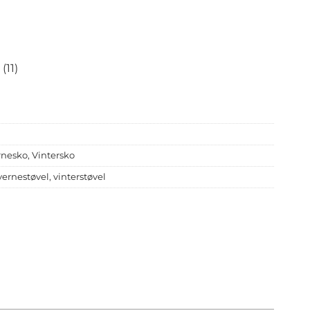
(11)
rnesko
,
Vintersko
 vernestøvel
,
vinterstøvel