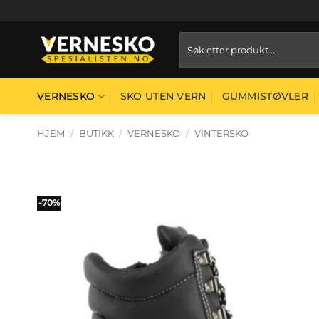
Skip
to
Søk
content
etter:
VERNESKO
SKO UTEN VERN
GUMMISTØVLER
HJEM
/
BUTIKK
/
VERNESKO
/
VINTERSKO
-70%