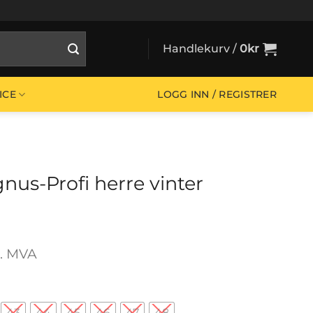
Handlekurv /
0
kr
ICE
LOGG INN / REGISTRER
us-Profi herre vinter
lig
værende
l. MVA
s
52kr.
kr400kr.
43
44
45
46
47
48