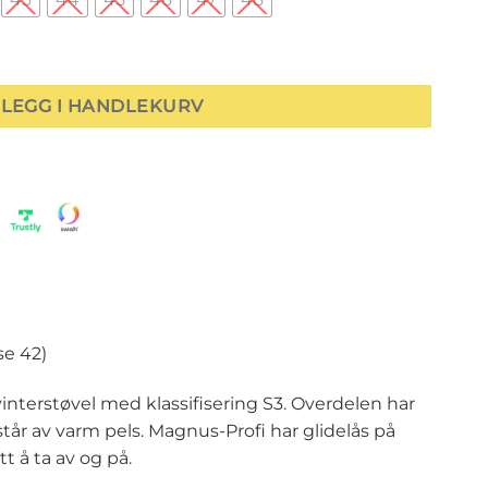
 vinter vernestøvel antall
LEGG I HANDLEKURV
se 42)
interstøvel med klassifisering S3. Overdelen har
tår av varm pels. Magnus-Profi har glidelås på
t å ta av og på.