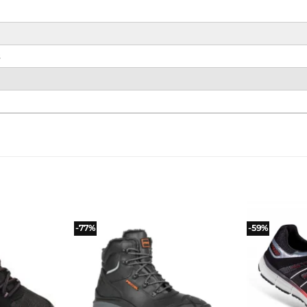
s
-77%
-59%