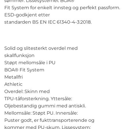
sømmer. Lissesystemet BOA®
Fit System for enkelt innsteg og perfekt passform.
ESD-godkjent etter
standarden BS EN IEC 61340-4-3:2018.
Solid og slitesterkt overdel med
skallfunksjon
Støpt mellomsåle i PU
BOA® Fit System
Metallfri
Athletic
Overdel: Skinn med
TPU-tåforsterkning. Yttersåle:
Oljebestandig gummi med antiskli.
Mellomsåle: Støpt PU. Innersåle:
Puster godt, er fukttransporterende og
kommer med PU-skum. Lissesystem: