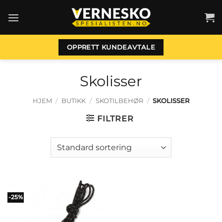
Skip
to
content
OPPRETT KUNDEAVTALE
Skolisser
HJEM
/
BUTIKK
/
SKOTILBEHØR
/
SKOLISSER
FILTRER
-25%