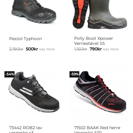
Polly Boot Xpower
Pezzol Typhoon
Vernestøvel S5
Opprinnelig
Nåværende
Opprinnelig
Nåværende
2,190
kr
500
kr
1,150
kr
790
kr
Inkl. MVA
Inkl. MVA
pris
pris
pris
pris
var:
er:
var:
er:
2,190kr1,752kr.
500kr400kr.
1,150kr920kr.
790kr632kr.
-54%
-59%
73442 ROB2 lav
71502 BAAK Red herre
vernesko s3
Vernesko S1P