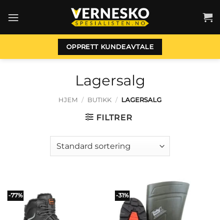
Skip
to
content
OPPRETT KUNDEAVTALE
Lagersalg
HJEM
/
BUTIKK
/
LAGERSALG
FILTRER
-77%
-31%