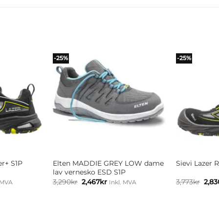
-25%
-25%
+
+
er+ S1P
Elten MADDIE GREY LOW dame
Sievi Lazer 
lav vernesko ESD S1P
ærende
Opprinnelig
Nåværende
Oppr
3,290
kr
2,467
kr
3,773
kr
2,83
. MVA
Inkl. MVA
pris
pris
pris
var:
er:
var:
.40kr.
kr2,420kr.
3,290kr2,632kr.
2,467kr1,973.60kr.
3,77