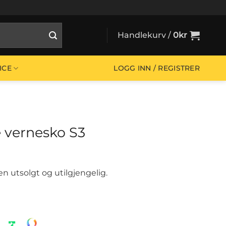
Handlekurv /
0
kr
ICE
LOGG INN / REGISTRER
e vernesko S3
en utsolgt og utilgjengelig.