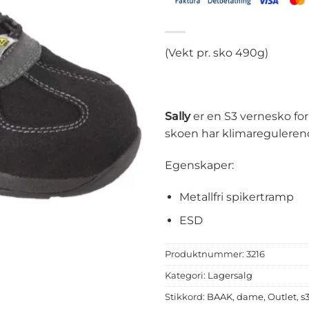
(Vekt pr. sko 490g)
Sally
er en S3 vernesko for
skoen har klimaregulerende
Egenskaper:
Metallfri spikertramp
ESD
Produktnummer:
3216
Kategori:
Lagersalg
Stikkord:
BAAK
,
dame
,
Outlet
,
s