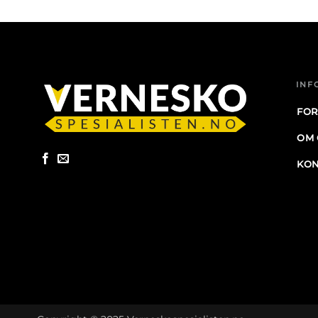
INF
FOR
OM 
KON