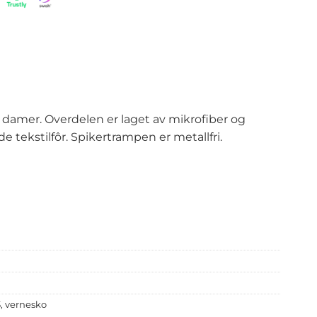
 damer. Overdelen er laget av mikrofiber og
 tekstilfôr. Spikertrampen er metallfri.
3
,
vernesko