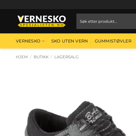
Skip
to
Søk
content
etter:
VERNESKO
SKO UTEN VERN
GUMMISTØVLER
HJEM
/
BUTIKK
/
LAGERSALG